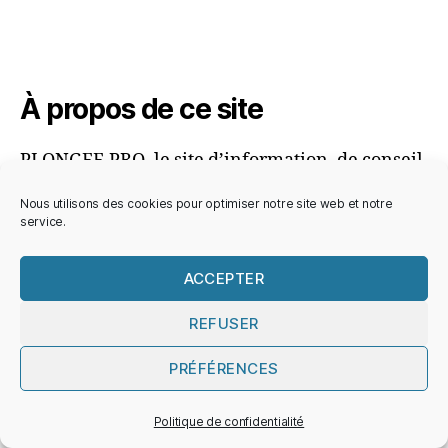
À propos de ce site
PLONGEE.PRO, le site d’information, de conseil
et d’expertise pour les plongeurs
Nous utilisons des cookies pour optimiser notre site web et notre
professionnels, entreprises et organismes
service.
publics.
ACCEPTER
REFUSER
© 2026
PLONGEE.PRO
Haut
↑
Politique de confidentialité
PRÉFÉRENCES
Politique de confidentialité