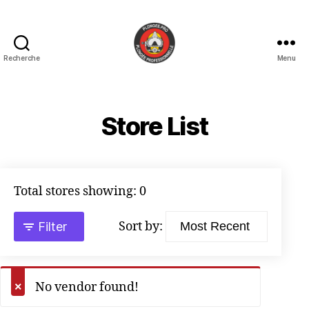
Recherche
Menu
PLONGEE.PRO
Store List
Total stores showing: 0
Sort by:
Filter
No vendor found!