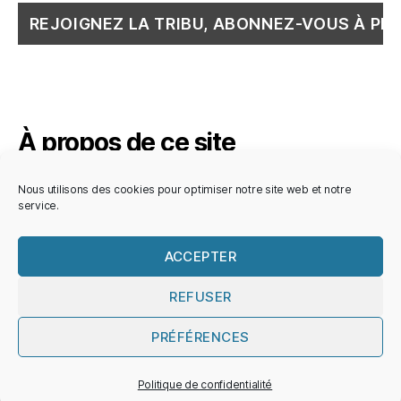
À propos de ce site
PLONGEE.PRO, le site d’information, de conseil
Nous utilisons des cookies pour optimiser notre site web et notre
service.
et d’expertise pour les plongeurs
professionnels, entreprises et organismes
ACCEPTER
publics.
REFUSER
PRÉFÉRENCES
© 2026
PLONGEE.PRO
Haut
↑
Politique de confidentialité
Politique de confidentialité